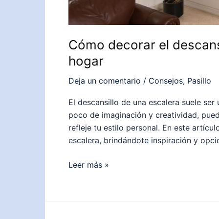
Cómo decorar el descansi
hogar
Deja un comentario
/
Consejos
,
Pasillo
El descansillo de una escalera suele s
poco de imaginación y creatividad, pued
refleje tu estilo personal. En este artíc
escalera, brindándote inspiración y opci
Cómo
Leer más »
decorar
el
descansillo
de