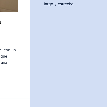
largo y estrecho
u
o, con un
 que
e una