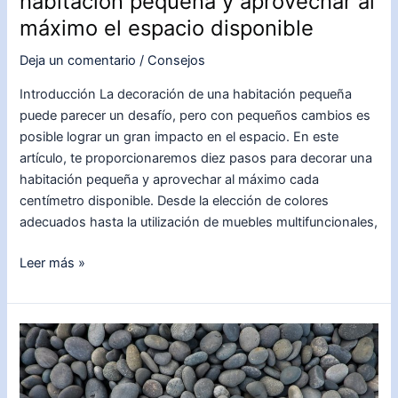
habitación pequeña y aprovechar al
máximo el espacio disponible
Deja un comentario
/
Consejos
Introducción La decoración de una habitación pequeña
puede parecer un desafío, pero con pequeños cambios es
posible lograr un gran impacto en el espacio. En este
artículo, te proporcionaremos diez pasos para decorar una
habitación pequeña y aprovechar al máximo cada
centímetro disponible. Desde la elección de colores
adecuados hasta la utilización de muebles multifuncionales,
Ideas
Leer más »
creativas
para
decorar
una
habitación
pequeña