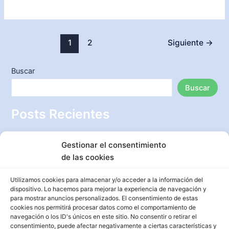
y
consejos
para
Paginación
1
2
Siguiente
→
decorar
de
un
entradas
salón
Buscar
de
Buscar
manera
creativa
Posts Recientes
y
original
Aprende cómo decorar un árbol de Navidad de manera
Gestionar el consentimiento
creativa y lucirte esta temporada
de las cookies
Ideas creativas para decorar una habitación pequeña y
aprovechar al máximo el espacio disponible
Utilizamos cookies para almacenar y/o acceder a la información del
dispositivo. Lo hacemos para mejorar la experiencia de navegación y
Transforma tu jardín con piedras decorativas: Aprende
para mostrar anuncios personalizados. El consentimiento de estas
cómo ponerlas paso a paso
cookies nos permitirá procesar datos como el comportamiento de
navegación o los ID's únicos en este sitio. No consentir o retirar el
Ideas fabulosas para decorar una terraza y convertirla en
consentimiento, puede afectar negativamente a ciertas características y