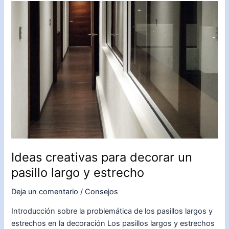
decorar
una
terraza
y
convertirla
en
un
oasis
de
encanto
Ideas creativas para decorar un
pasillo largo y estrecho
Deja un comentario
/
Consejos
Introducción sobre la problemática de los pasillos largos y
estrechos en la decoración Los pasillos largos y estrechos