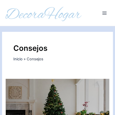
Ir
al
contenido
Main
Men
Consejos
Inicio
Consejos