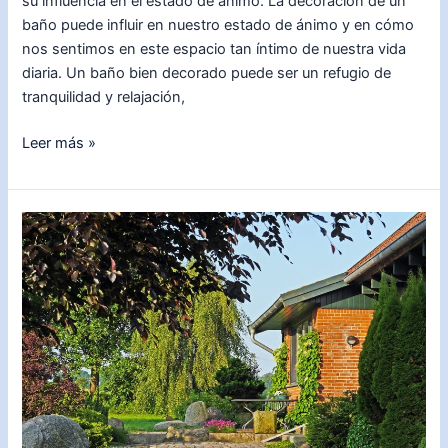
su influencia en el estado de ánimo. La decoración de un
baño puede influir en nuestro estado de ánimo y en cómo
nos sentimos en este espacio tan íntimo de nuestra vida
diaria. Un baño bien decorado puede ser un refugio de
tranquilidad y relajación,
Aprende
Leer más »
paso
a
paso
cómo
decorar
un
baño
de
forma
creativa
y
funcional