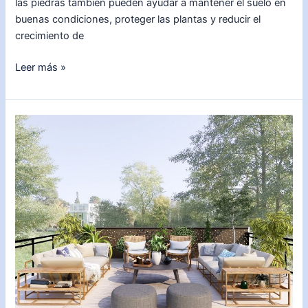
las piedras también pueden ayudar a mantener el suelo en
buenas condiciones, proteger las plantas y reducir el
crecimiento de
Transforma
Leer más »
tu
jardín
con
piedras
decorativas:
Aprende
cómo
ponerlas
paso
a
paso