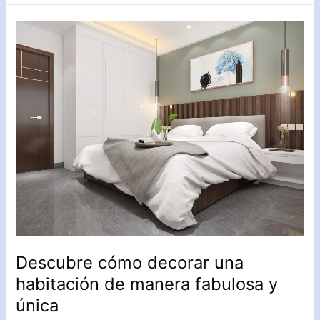
decorar
un
jardín
para
crear
un
paraíso
natural
en
tu
hogar
Descubre cómo decorar una
habitación de manera fabulosa y
única