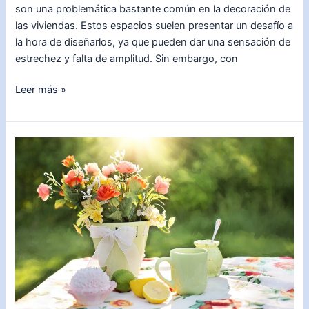
son una problemática bastante común en la decoración de
las viviendas. Estos espacios suelen presentar un desafío a
la hora de diseñarlos, ya que pueden dar una sensación de
estrechez y falta de amplitud. Sin embargo, con
Ideas
Leer más »
creativas
para
decorar
un
pasillo
largo
y
estrecho