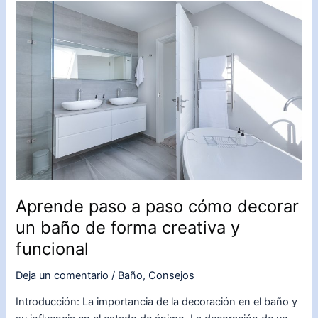
decorar
un
jardín
pequeño
de
forma
encantadora
Aprende paso a paso cómo decorar
un baño de forma creativa y
funcional
Deja un comentario
/
Baño
,
Consejos
Introducción: La importancia de la decoración en el baño y