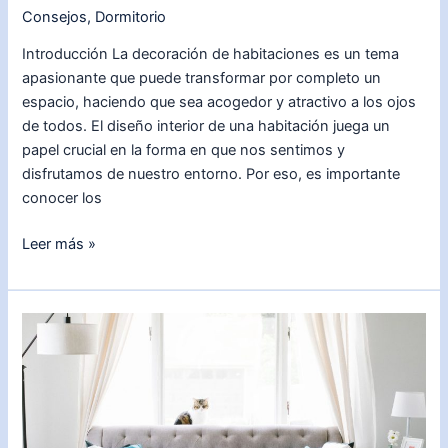
Consejos
,
Dormitorio
Introducción La decoración de habitaciones es un tema
apasionante que puede transformar por completo un
espacio, haciendo que sea acogedor y atractivo a los ojos
de todos. El diseño interior de una habitación juega un
papel crucial en la forma en que nos sentimos y
disfrutamos de nuestro entorno. Por eso, es importante
conocer los
Descubre
Leer más »
cómo
decorar
una
habitación
de
manera
fabulosa
y