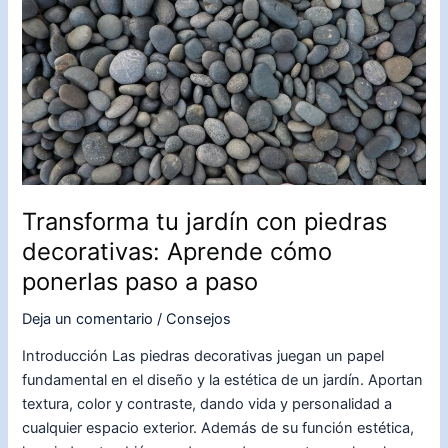
y
aprovechar
al
máximo
el
espacio
disponible
Transforma tu jardín con piedras
decorativas: Aprende cómo
ponerlas paso a paso
Deja un comentario
/
Consejos
Introducción Las piedras decorativas juegan un papel
fundamental en el diseño y la estética de un jardín. Aportan
textura, color y contraste, dando vida y personalidad a
cualquier espacio exterior. Además de su función estética,