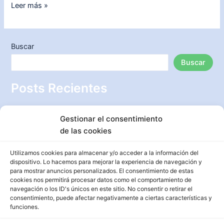
Cómo
Leer más »
decorar
el
descansillo
Buscar
de
Buscar
una
escalera:
Posts Recientes
10
ideas
Aprende cómo decorar un árbol de Navidad de manera
para
Gestionar el consentimiento
creativa y lucirte esta temporada
tu
de las cookies
Ideas creativas para decorar una habitación pequeña y
hogar
aprovechar al máximo el espacio disponible
Utilizamos cookies para almacenar y/o acceder a la información del
dispositivo. Lo hacemos para mejorar la experiencia de navegación y
Transforma tu jardín con piedras decorativas: Aprende
para mostrar anuncios personalizados. El consentimiento de estas
cómo ponerlas paso a paso
cookies nos permitirá procesar datos como el comportamiento de
navegación o los ID's únicos en este sitio. No consentir o retirar el
Ideas fabulosas para decorar una terraza y convertirla en
consentimiento, puede afectar negativamente a ciertas características y
un oasis de encanto
funciones.
Ideas creativas para decorar un pasillo largo y estrecho