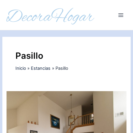
Ir
al
contenido
Main
Men
Pasillo
Inicio
Estancias
Pasillo